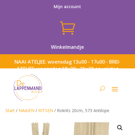
Mijn account

Winkelmandje
NAAI-ATELJEE: woensdag 13u00 - 17u00 - BREI-
ATELJEE: woensdag 18u30 - 21u30 en vrijdag
13u00 - 17u00
Start
/
NAAIEN
/
RITSEN
/ Rokrits 20cm, 573 Antilope