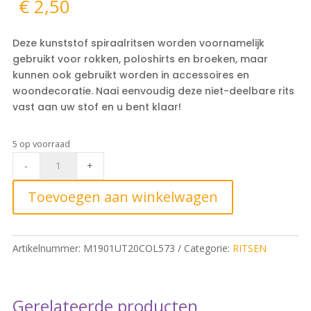
€
2,50
Deze kunststof spiraalritsen worden voornamelijk
gebruikt voor rokken, poloshirts en broeken, maar
kunnen ook gebruikt worden in accessoires en
woondecoratie. Naai eenvoudig deze niet-deelbare rits
vast aan uw stof en u bent klaar!
5 op voorraad
Rokrits
-
+
20cm,
573
Toevoegen aan winkelwagen
Antilope
quantity
Artikelnummer:
M1901UT20COL573
Categorie:
RITSEN
Gerelateerde producten