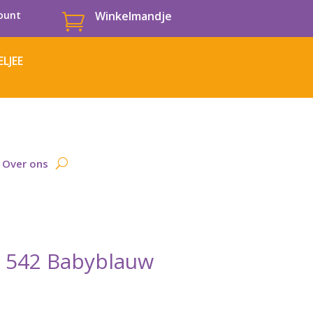
ount
Winkelmandje

LJEE
Over ons
, 542 Babyblauw