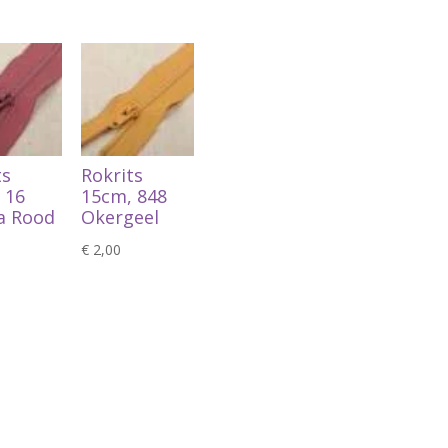
ts
Rokrits
 16
15cm, 848
a Rood
Okergeel
€
2,00