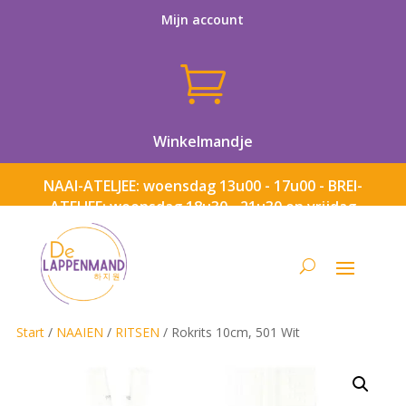
Mijn account

Winkelmandje
NAAI-ATELJEE: woensdag 13u00 - 17u00 - BREI-
ATELJEE: woensdag 18u30 - 21u30 en vrijdag
13u00 - 17u00
Start
/
NAAIEN
/
RITSEN
/ Rokrits 10cm, 501 Wit