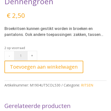
Dennengroen
€
2,50
Broekritsen kunnen gestikt worden in broeken en
pantalons. Ook andere toepassingen: zakken, tassen…
2 op voorraad
Metalen
-
+
Broekrits
5cm,
Toevoegen aan winkelwagen
530
Dennengroen
quantity
Artikelnummer:
M1904UT5COL530
Categorie:
RITSEN
Gerelateerde producten