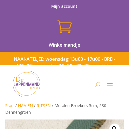
Mijn account

Winkelmandje
NAAI-ATELJEE: woensdag 13u00 - 17u00 - BREI-
ATELJEE: woensdag 18u30 - 21u30 en vrijdag
13u00 - 17u00
Start
/
NAAIEN
/
RITSEN
/ Metalen Broekrits 5cm, 530
Dennengroen