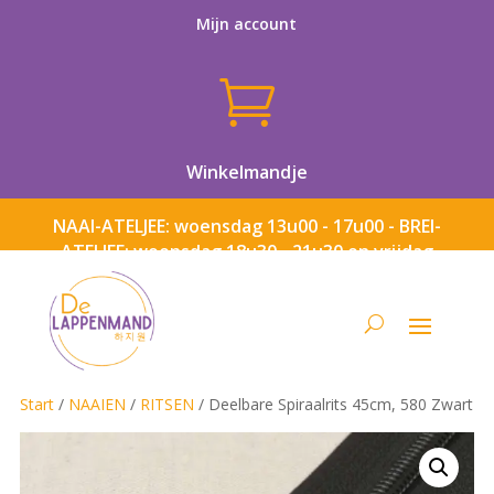
Mijn account

Winkelmandje
NAAI-ATELJEE: woensdag 13u00 - 17u00 - BREI-
ATELJEE: woensdag 18u30 - 21u30 en vrijdag
13u00 - 17u00
Start
/
NAAIEN
/
RITSEN
/ Deelbare Spiraalrits 45cm, 580 Zwart