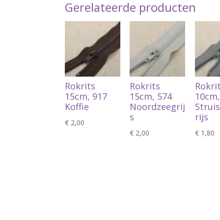
Gerelateerde producten
Rokrits
Rokrits
Rokri
15cm, 917
15cm, 574
10cm,
Koffie
Noordzeegrij
Strui
s
rijs
€
2,00
€
2,00
€
1,80