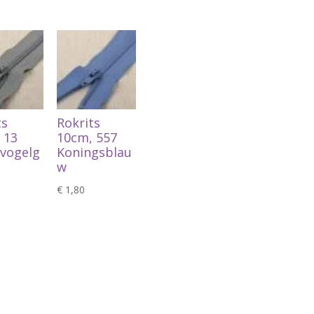
ts
Rokrits
 13
10cm, 557
svogelg
Koningsblau
w
€
1,80