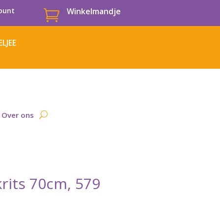
ount
Winkelmandje

LJEE
Over ons
rits 70cm, 579