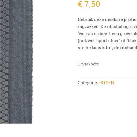
€
7,50
Gebruik deze
deelbare profiel
rugzakken. De ritssluiting is
‘werra’) en heeft een grove b
(ook wel ‘sportritsen’ of ‘bl
sterke kunststof; de ritsband
Uitverkocht
Categorie:
RITSEN