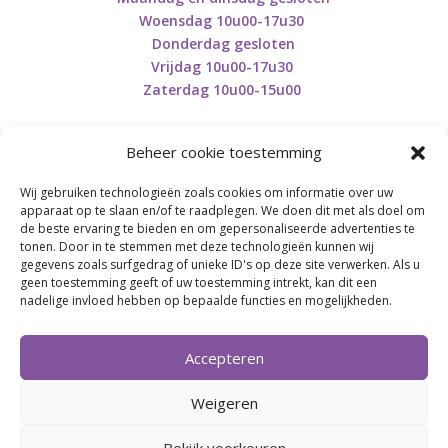
Woensdag 10u00-17u30
Donderdag gesloten
Vrijdag 10u00-17u30
Zaterdag 10u00-15u00
Beheer cookie toestemming
Wij gebruiken technologieën zoals cookies om informatie over uw
Retourneren en herroepen
apparaat op te slaan en/of te raadplegen. We doen dit met als doel om
de beste ervaring te bieden en om gepersonaliseerde advertenties te
tonen. Door in te stemmen met deze technologieën kunnen wij
gegevens zoals surfgedrag of unieke ID's op deze site verwerken. Als u
BE0746.853.082
geen toestemming geeft of uw toestemming intrekt, kan dit een
nadelige invloed hebben op bepaalde functies en mogelijkheden.
BREI- EN HAAK-ATELJEE
Accepteren
Momenteel on hold wegens medische reden.
Heropstart september.
Weigeren
Bekijk voorkeuren