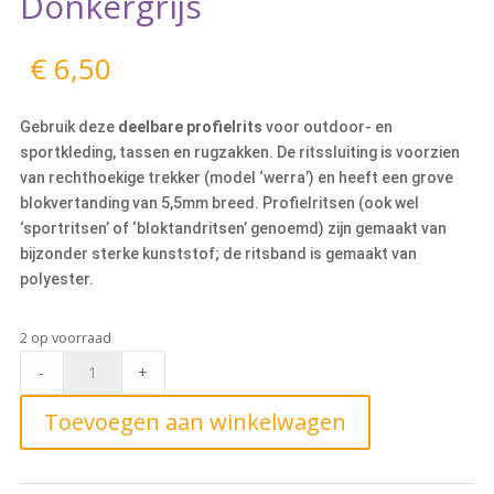
Donkergrijs
€
6,50
Gebruik deze
deelbare profielrits
voor outdoor- en
sportkleding, tassen en rugzakken. De ritssluiting is voorzien
van rechthoekige trekker (model ‘werra’) en heeft een grove
blokvertanding van 5,5mm breed. Profielritsen (ook wel
‘sportritsen’ of ‘bloktandritsen’ genoemd) zijn gemaakt van
bijzonder sterke kunststof; de ritsband is gemaakt van
polyester.
2 op voorraad
Deelbare
-
+
Blokrits
55cm,
Toevoegen aan winkelwagen
578
Donkergrijs
quantity