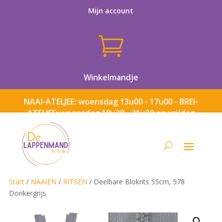
Mijn account

Winkelmandje
NAAI-ATELJEE: woensdag 13u00 - 17u00 - BREI-
ATELJEE: woensdag 18u30 - 21u30 en vrijdag
13u00 - 17u00
Start
/
NAAIEN
/
RITSEN
/ Deelbare Blokrits 55cm, 578
Donkergrijs