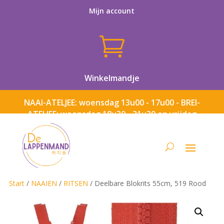
Mijn account

Winkelmandje
NAAI-ATELJEE: woensdag 13u00 - 17u00 - BREI-
ATELJEE: woensdag 18u30 - 21u30 en vrijdag
13u00 - 17u00
Start
/
NAAIEN
/
RITSEN
/ Deelbare Blokrits 55cm, 519 Rood