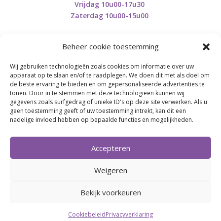
Vrijdag 10u00-17u30
Zaterdag 10u00-15u00
Beheer cookie toestemming
Wij gebruiken technologieën zoals cookies om informatie over uw
Retourneren en herroepen
apparaat op te slaan en/of te raadplegen. We doen dit met als doel om
de beste ervaring te bieden en om gepersonaliseerde advertenties te
tonen. Door in te stemmen met deze technologieën kunnen wij
gegevens zoals surfgedrag of unieke ID's op deze site verwerken. Als u
BE0746.853.082
geen toestemming geeft of uw toestemming intrekt, kan dit een
nadelige invloed hebben op bepaalde functies en mogelijkheden.
BREI- EN HAAK-ATELJEE
Accepteren
Momenteel on hold wegens medische reden.
Heropstart september.
Weigeren
Bekijk voorkeuren
Webdesign by
Connection Communication
Cookiebeleid
Privacyverklaring