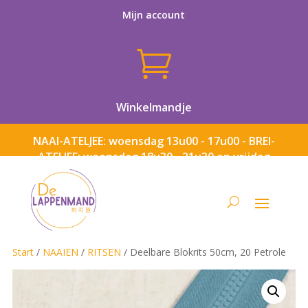
Mijn account

Winkelmandje
NAAI-ATELJEE: woensdag 13u00 - 17u00 - BREI-
ATELJEE: woensdag 18u30 - 21u30 en vrijdag
13u00 - 17u00
Start
/
NAAIEN
/
RITSEN
/ Deelbare Blokrits 50cm, 20 Petrole