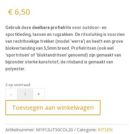
€
6,50
Gebruik deze
deelbare profielrits
voor outdoor- en
sportkleding, tassen en rugzakken. De ritssluiting is voorzien
van rechthoekige trekker (model ‘werra’) en heeft een grove
blokvertanding van 5,5mm breed. Profielritsen (ook wel
‘sportritsen’ of ‘bloktandritsen’ genoemd) zijn gemaakt van
bijzonder sterke kunststof; de ritsband is gemaakt van
polyester.
2 op voorraad
Deelbare
-
+
Blokrits
50cm,
Toevoegen aan winkelwagen
20
Petrole
quantity
Artikelnummer:
M1912UT50COL20
Categorie:
RITSEN