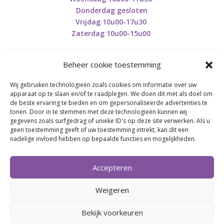
Donderdag gesloten
Vrijdag 10u00-17u30
Zaterdag 10u00-15u00
Beheer cookie toestemming
Wij gebruiken technologieën zoals cookies om informatie over uw
Retourneren en herroepen
apparaat op te slaan en/of te raadplegen. We doen dit met als doel om
de beste ervaring te bieden en om gepersonaliseerde advertenties te
tonen. Door in te stemmen met deze technologieën kunnen wij
gegevens zoals surfgedrag of unieke ID's op deze site verwerken. Als u
BE0746.853.082
geen toestemming geeft of uw toestemming intrekt, kan dit een
nadelige invloed hebben op bepaalde functies en mogelijkheden.
BREI- EN HAAK-ATELJEE
Accepteren
Momenteel on hold wegens medische reden.
Heropstart september.
Weigeren
Bekijk voorkeuren