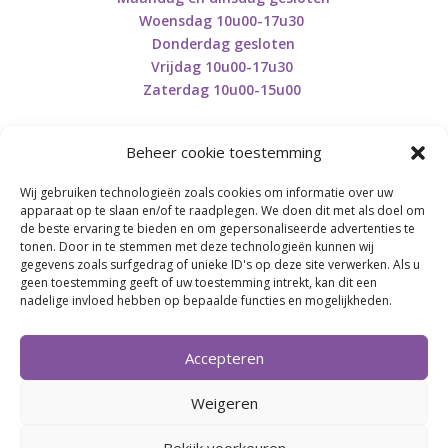
Woensdag 10u00-17u30
Donderdag gesloten
Vrijdag 10u00-17u30
Zaterdag 10u00-15u00
Beheer cookie toestemming
Wij gebruiken technologieën zoals cookies om informatie over uw
Retourneren en herroepen
apparaat op te slaan en/of te raadplegen. We doen dit met als doel om
de beste ervaring te bieden en om gepersonaliseerde advertenties te
tonen. Door in te stemmen met deze technologieën kunnen wij
gegevens zoals surfgedrag of unieke ID's op deze site verwerken. Als u
BE0746.853.082
geen toestemming geeft of uw toestemming intrekt, kan dit een
nadelige invloed hebben op bepaalde functies en mogelijkheden.
BREI- EN HAAK-ATELJEE
Accepteren
Momenteel on hold wegens medische reden.
Heropstart september.
Weigeren
Bekijk voorkeuren