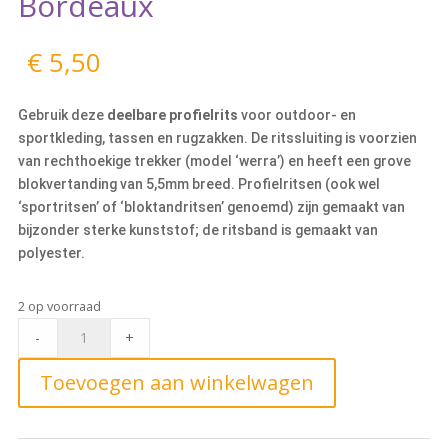
Bordeaux
€
5,50
Gebruik deze
deelbare profielrits
voor outdoor- en
sportkleding, tassen en rugzakken. De ritssluiting is voorzien
van rechthoekige trekker (model ‘werra’) en heeft een grove
blokvertanding van 5,5mm breed. Profielritsen (ook wel
‘sportritsen’ of ‘bloktandritsen’ genoemd) zijn gemaakt van
bijzonder sterke kunststof; de ritsband is gemaakt van
polyester.
2 op voorraad
Deelbare
-
+
Blokrits
35cm,
Toevoegen aan winkelwagen
864
Bordeaux
quantity