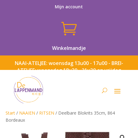
Mijn account

Winkelmandje
NAAI-ATELJEE: woensdag 13u00 - 17u00 - BREI-
ATELJEE: woensdag 18u30 - 21u30 en vrijdag
13u00 - 17u00
Start
/
NAAIEN
/
RITSEN
/ Deelbare Blokrits 35cm, 864
Bordeaux