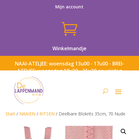
Mijn account

Winkelmandje
NAAI-ATELJEE: woensdag 13u00 - 17u00 - BREI-
ATELJEE: woensdag 18u30 - 21u30 en vrijdag
13u00 - 17u00
Start
/
NAAIEN
/
RITSEN
/ Deelbare Blokrits 35cm, 70 Nude