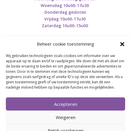
Woensdag 10u00-17u30
Donderdag gesloten
Vrijdag 10u00-17u30
Zaterdag 10u00-15u00
Beheer cookie toestemming
Wij gebruiken technologieën zoals cookies om informatie over uw
Retourneren en herroepen
apparaat op te slaan en/of te raadplegen. We doen dit met als doel om
de beste ervaring te bieden en om gepersonaliseerde advertenties te
tonen. Door in te stemmen met deze technologieën kunnen wij
gegevens zoals surfgedrag of unieke ID's op deze site verwerken. Als u
BE0746.853.082
geen toestemming geeft of uw toestemming intrekt, kan dit een
nadelige invloed hebben op bepaalde functies en mogelijkheden.
BREI- EN HAAK-ATELJEE
Accepteren
Momenteel on hold wegens medische reden.
Heropstart september.
Weigeren
Bekijk voorkeuren