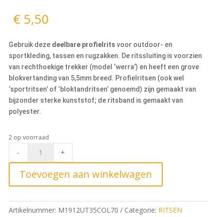
€
5,50
Gebruik deze
deelbare profielrits
voor outdoor- en
sportkleding, tassen en rugzakken. De ritssluiting is voorzien
van rechthoekige trekker (model ‘werra’) en heeft een grove
blokvertanding van 5,5mm breed. Profielritsen (ook wel
‘sportritsen’ of ‘bloktandritsen’ genoemd) zijn gemaakt van
bijzonder sterke kunststof; de ritsband is gemaakt van
polyester.
2 op voorraad
Deelbare
-
+
Blokrits
35cm,
Toevoegen aan winkelwagen
70
Nude
quantity
Artikelnummer:
M1912UT35COL70
Categorie:
RITSEN