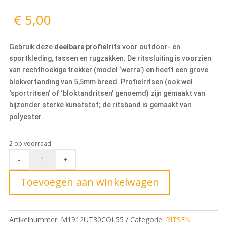
€
5,00
Gebruik deze
deelbare profielrits
voor outdoor- en
sportkleding, tassen en rugzakken. De ritssluiting is voorzien
van rechthoekige trekker (model ‘werra’) en heeft een grove
blokvertanding van 5,5mm breed. Profielritsen (ook wel
‘sportritsen’ of ‘bloktandritsen’ genoemd) zijn gemaakt van
bijzonder sterke kunststof; de ritsband is gemaakt van
polyester.
2 op voorraad
Deelbare
-
+
Blokrits
30cm,
Toevoegen aan winkelwagen
55
Vanille
quantity
Artikelnummer:
M1912UT30COL55
Categorie:
RITSEN