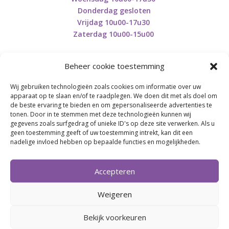
Donderdag gesloten
Vrijdag 10u00-17u30
Zaterdag 10u00-15u00
Beheer cookie toestemming
Wij gebruiken technologieën zoals cookies om informatie over uw
Retourneren en herroepen
apparaat op te slaan en/of te raadplegen. We doen dit met als doel om
de beste ervaring te bieden en om gepersonaliseerde advertenties te
tonen. Door in te stemmen met deze technologieën kunnen wij
gegevens zoals surfgedrag of unieke ID's op deze site verwerken. Als u
BE0746.853.082
geen toestemming geeft of uw toestemming intrekt, kan dit een
nadelige invloed hebben op bepaalde functies en mogelijkheden.
BREI- EN HAAK-ATELJEE
Accepteren
Momenteel on hold wegens medische reden.
Heropstart september.
Weigeren
Bekijk voorkeuren