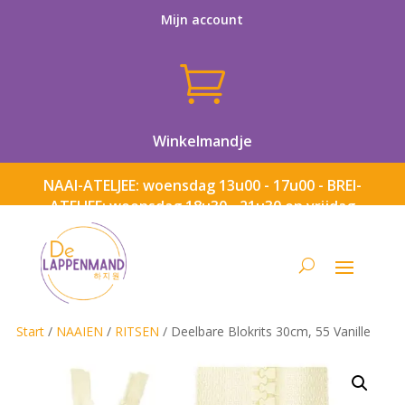
Mijn account

Winkelmandje
NAAI-ATELJEE: woensdag 13u00 - 17u00 - BREI-
ATELJEE: woensdag 18u30 - 21u30 en vrijdag
13u00 - 17u00
Start
/
NAAIEN
/
RITSEN
/ Deelbare Blokrits 30cm, 55 Vanille