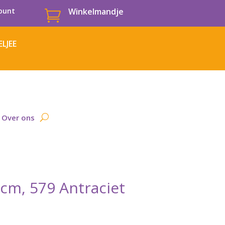
ount
Winkelmandje

LJEE
Over ons
0cm, 579 Antraciet