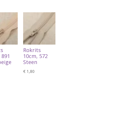
ts
Rokrits
 891
10cm, 572
beige
Steen
€
1,80