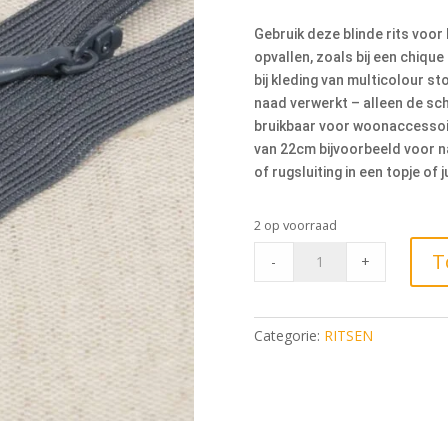
Gebruik deze blinde rits voor 
opvallen, zoals bij een chiqu
bij kleding van multicolour st
naad verwerkt – alleen de sch
bruikbaar voor woonaccessoir
van 22cm bijvoorbeeld voor na
of rugsluiting in een topje of j
2 op voorraad
Blinde
T
-
+
Rits
60cm,
579
Categorie:
RITSEN
Antraciet
quantity