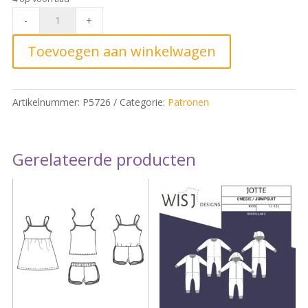
Bel'Etoile
-
+
Papieren
Patroon
Toevoegen aan winkelwagen
Junna
Kids
en
Artikelnummer:
P5726
Categorie:
Patronen
dames
quantity
Gerelateerde producten