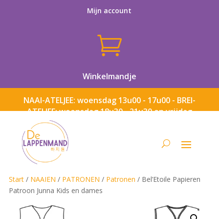
Mijn account

Winkelmandje
NAAI-ATELJEE: woensdag 13u00 - 17u00 - BREI-
ATELJEE: woensdag 18u30 - 21u30 en vrijdag
13u00 - 17u00
Start
/
NAAIEN
/
PATRONEN
/
Patronen
/ Bel’Etoile Papieren
Patroon Junna Kids en dames