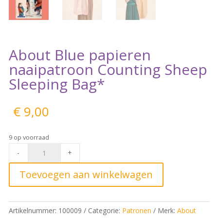
About Blue papieren
naaipatroon Counting Sheep
Sleeping Bag*
€
9,00
9 op voorraad
About
-
+
Blue
papieren
Toevoegen aan winkelwagen
naaipatroon
Counting
Sheep
Artikelnummer:
100009
Categorie:
Patronen
Merk:
About
Sleeping