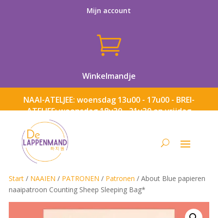
Mijn account

Winkelmandje
NAAI-ATELJEE: woensdag 13u00 - 17u00 - BREI-
ATELJEE: woensdag 18u30 - 21u30 en vrijdag
13u00 - 17u00
Start
/
NAAIEN
/
PATRONEN
/
Patronen
/ About Blue papieren
naaipatroon Counting Sheep Sleeping Bag*