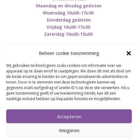
Maandag en dinsdag gesloten
Woensdag 10u00-17u30
Donderdag gesloten
Vrijdag 10u00-17u30
Zaterdag 10u00-15u00
Beheer cookie toestemming
Wij gebruiken technologieën zoals cookies om informatie over uw
Retourneren en herroepen
apparaat op te slaan en/of te raadplegen. We doen dit met als doel om
de beste ervaring te bieden en om gepersonaliseerde advertenties te
tonen. Door in te stemmen met deze technologieën kunnen wij
gegevens zoals surfgedrag of unieke ID's op deze site verwerken. Als u
BE0746.853.082
geen toestemming geeft of uw toestemming intrekt, kan dit een
nadelige invloed hebben op bepaalde functies en mogelijkheden.
BREI- EN HAAK-ATELJEE
Accepteren
Momenteel on hold wegens medische reden.
Heropstart september.
Weigeren