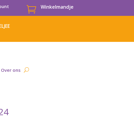
ount
Winkelmandje

LJEE
Over ons
24