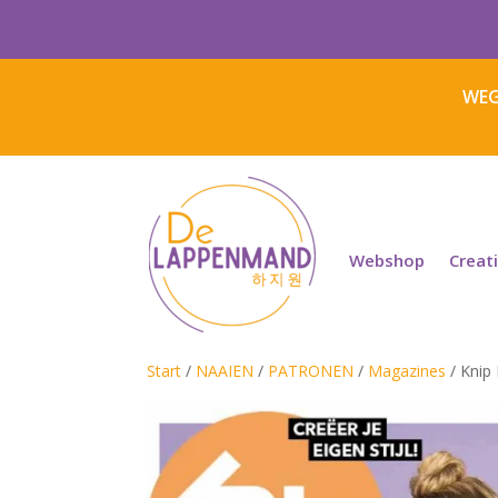
WEG
Webshop
Creat
Start
/
NAAIEN
/
PATRONEN
/
Magazines
/ Knip