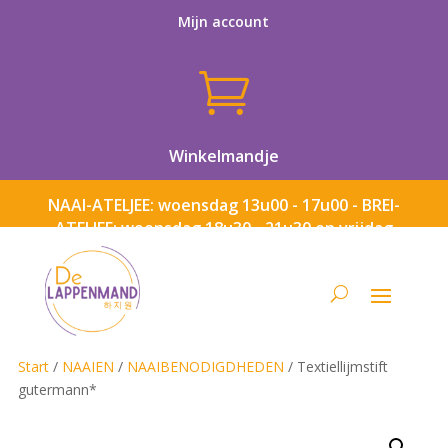
Mijn account

Winkelmandje
NAAI-ATELJEE: woensdag 13u00 - 17u00 - BREI-
ATELJEE: woensdag 18u30 - 21u30 en vrijdag
13u00 - 17u00
Start
/
NAAIEN
/
NAAIBENODIGDHEDEN
/ Textiellijmstift
gutermann*