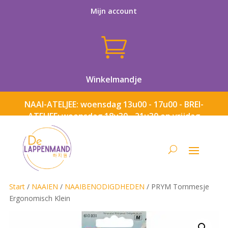
Mijn account

Winkelmandje
NAAI-ATELJEE: woensdag 13u00 - 17u00 - BREI-
ATELJEE: woensdag 18u30 - 21u30 en vrijdag
13u00 - 17u00
Start
/
NAAIEN
/
NAAIBENODIGDHEDEN
/ PRYM Tornmesje
Ergonomisch Klein