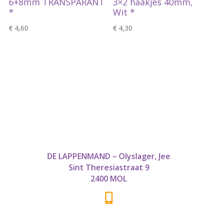
6+8mm TRANSPARANT
3×2 haakjes 40mm,
*
Wit *
€
4,60
€
4,30
DE LAPPENMAND – Olyslager, Jee
Sint Theresiastraat 9
2400 MOL
