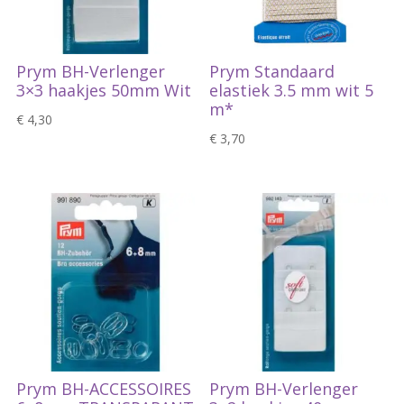
Prym BH-Verlenger
Prym Standaard
3×3 haakjes 50mm Wit
elastiek 3.5 mm wit 5
m*
€
4,30
€
3,70
Prym BH-ACCESSOIRES
Prym BH-Verlenger