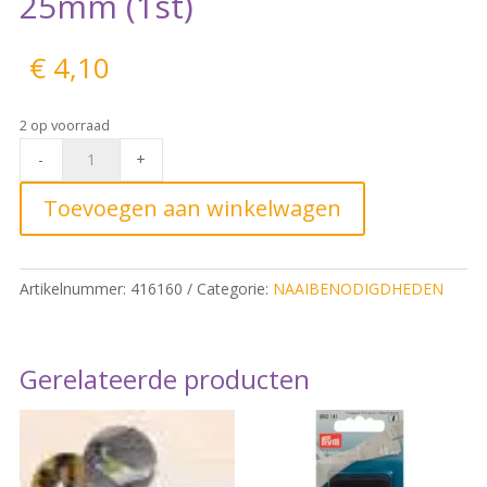
25mm (1st)
€
4,10
2 op voorraad
Prym
-
+
BIKINISLUITING
HAAK
Toevoegen aan winkelwagen
25mm
(1st)
quantity
Artikelnummer:
416160
Categorie:
NAAIBENODIGDHEDEN
Gerelateerde producten