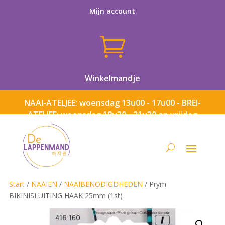
Mijn account

Winkelmandje
NAAI-ATELJEE: woensdag 13u00 - 17u00 - BREI-
ATELJEE: woensdag 18u30 - 21u30 en vrijdag
13u00 - 17u00
Start
/
NAAIEN
/
NAAIBENODIGDHEDEN
/ Prym
BIKINISLUITING HAAK 25mm (1st)