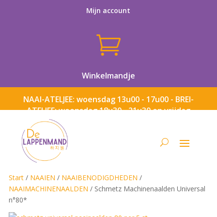
Mijn account

Winkelmandje
NAAI-ATELJEE: woensdag 13u00 - 17u00 - BREI-
ATELJEE: woensdag 18u30 - 21u30 en vrijdag
13u00 - 17u00
Start
/
NAAIEN
/
NAAIBENODIGDHEDEN
/
NAAIMACHINENAALDEN
/ Schmetz Machinenaalden Universal
n°80*