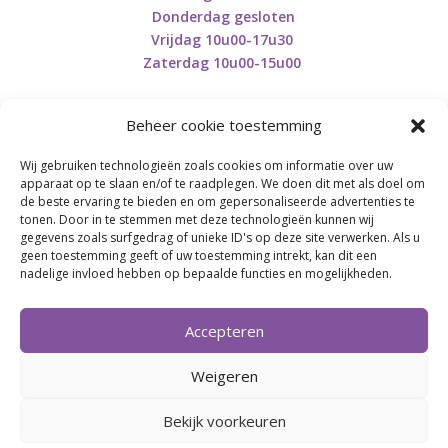
Donderdag gesloten
Vrijdag 10u00-17u30
Zaterdag 10u00-15u00
Beheer cookie toestemming
Wij gebruiken technologieën zoals cookies om informatie over uw
Retourneren en herroepen
apparaat op te slaan en/of te raadplegen. We doen dit met als doel om
de beste ervaring te bieden en om gepersonaliseerde advertenties te
tonen. Door in te stemmen met deze technologieën kunnen wij
gegevens zoals surfgedrag of unieke ID's op deze site verwerken. Als u
BE0746.853.082
geen toestemming geeft of uw toestemming intrekt, kan dit een
nadelige invloed hebben op bepaalde functies en mogelijkheden.
BREI- EN HAAK-ATELJEE
Accepteren
Momenteel on hold wegens medische reden.
Heropstart september.
Weigeren
Bekijk voorkeuren