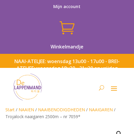
Mijn account

Winkelmandje
NAAI-ATELJEE: woensdag 13u00 - 17u00 - BREI-
ATELJEE: woensdag 18u30 - 21u30 en vrijdag
13u00 - 17u00
Start
/
NAAIEN
/
NAAIBENODIGDHEDEN
/
NAAIGAREN
/
Trojalock naaigaren 2500m – nr 7059*