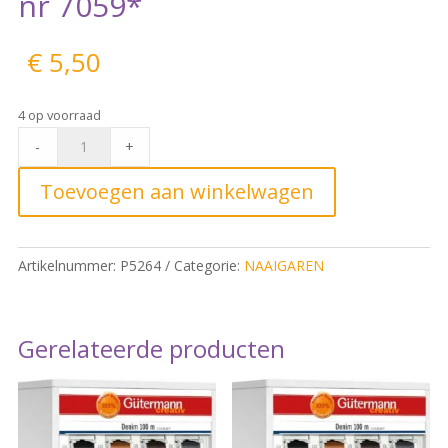
nr 7059*
€
5,50
4 op voorraad
Trojalock
-
+
naaigaren
2500m
Toevoegen aan winkelwagen
-
nr
7059*
Artikelnummer:
P5264
Categorie:
NAAIGAREN
quantity
Gerelateerde producten