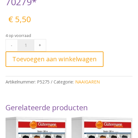
70279*
€
5,50
4 op voorraad
Trojalock
-
+
naaigaren
2500
Toevoegen aan winkelwagen
-
nr
70279*
Artikelnummer:
P5275
Categorie:
NAAIGAREN
quantity
Gerelateerde producten