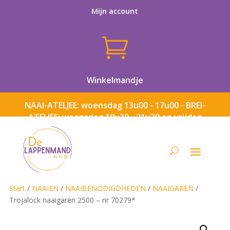
Mijn account

Winkelmandje
NAAI-ATELJEE: woensdag 13u00 - 17u00 - BREI-
ATELJEE: woensdag 18u30 - 21u30 en vrijdag
13u00 - 17u00
Start
/
NAAIEN
/
NAAIBENODIGDHEDEN
/
NAAIGAREN
/
Trojalock naaigaren 2500 – nr 70279*