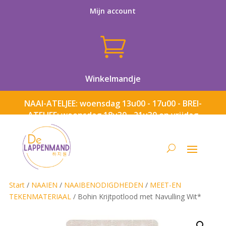
Mijn account

Winkelmandje
NAAI-ATELJEE: woensdag 13u00 - 17u00 - BREI-
ATELJEE: woensdag 18u30 - 21u30 en vrijdag
13u00 - 17u00
Start
/
NAAIEN
/
NAAIBENODIGDHEDEN
/
MEET-EN
TEKENMATERIAAL
/ Bohin Krijtpotlood met Navulling Wit*