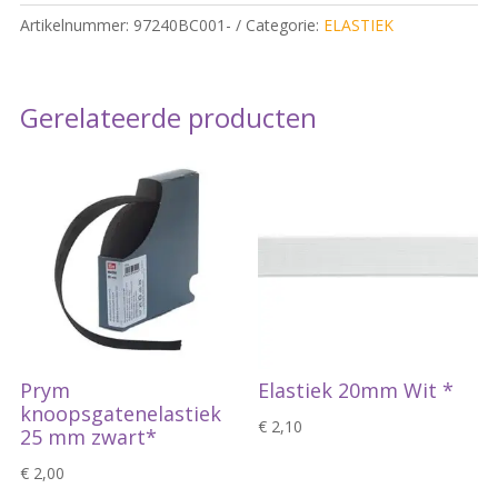
stevig*
Artikelnummer:
97240BC001-
Categorie:
ELASTIEK
quantity
Gerelateerde producten
Prym
Elastiek 20mm Wit *
knoopsgatenelastiek
€
2,10
25 mm zwart*
€
2,00