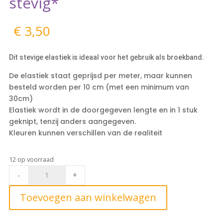
stevig*
€
3,50
Dit stevige elastiek is ideaal voor het gebruik als broekband.
De elastiek staat geprijsd per meter, maar kunnen
besteld worden per 10 cm (met een minimum van
30cm)
Elastiek wordt in de doorgegeven lengte en in 1 stuk
geknipt, tenzij anders aangegeven.
Kleuren kunnen verschillen van de realiteit
12 op voorraad
Elastiek
-
+
WIT
4
Toevoegen aan winkelwagen
cm
breed