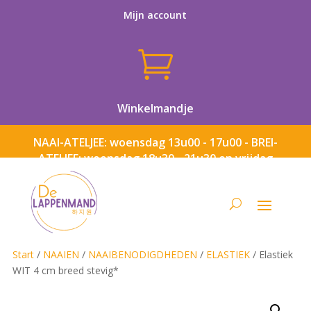
Mijn account

Winkelmandje
NAAI-ATELJEE: woensdag 13u00 - 17u00 - BREI-
ATELJEE: woensdag 18u30 - 21u30 en vrijdag
13u00 - 17u00
Start
/
NAAIEN
/
NAAIBENODIGDHEDEN
/
ELASTIEK
/ Elastiek
WIT 4 cm breed stevig*