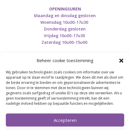
OPENINGSUREN
Maandag en dinsdag gesloten
Woensdag 10u00-17u30
Donderdag gesloten
Vrijdag 10u00-17u30
Zaterdag 10u00-15u00
Beheer cookie toestemming
Wij gebruiken technologieën zoals cookies om informatie over uw
Retourneren en herroepen
apparaat op te slaan en/of te raadplegen. We doen dit met als doel om
de beste ervaring te bieden en om gepersonaliseerde advertenties te
tonen. Door in te stemmen met deze technologieën kunnen wij
gegevens zoals surfgedrag of unieke ID's op deze site verwerken. Als u
BE0746.853.082
geen toestemming geeft of uw toestemming intrekt, kan dit een
nadelige invloed hebben op bepaalde functies en mogelijkheden.
BREI- EN HAAK-ATELJEE
Accepteren
Momenteel on hold wegens medische reden.