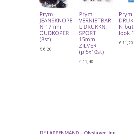
Prym
Prym
Prym
JEANSKNOPE
VERNIETBAR
DRUK
N 17mm
E DRUKKN.
N but
OUDKOPER
SPORT
look 
(8st)
15mm
€
11,20
ZILVER
€
6,20
(p.5x10st)
€
11,40
DE LAPPENMAND – Olyslager, Jee