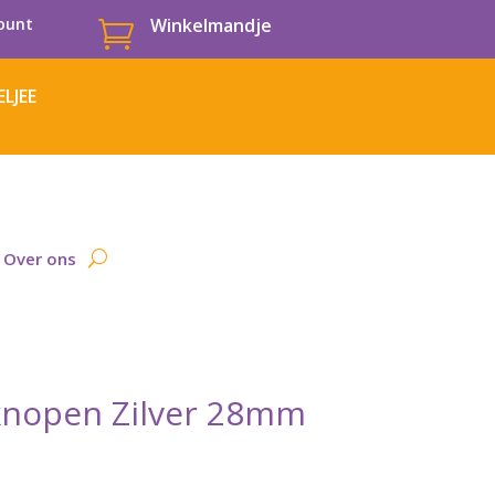
ount
Winkelmandje

LJEE
Over ons
knopen Zilver 28mm