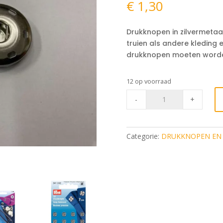
€
1,30
Drukknopen in zilvermetaal
truien als andere kleding
drukknopen moeten worde
12 op voorraad
Aannaaidrukknopen
-
+
Zilver
28mm
doorsnee*
Categorie:
DRUKKNOPEN EN
quantity