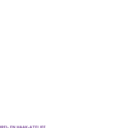
BREI- EN HAAK-ATELJEE