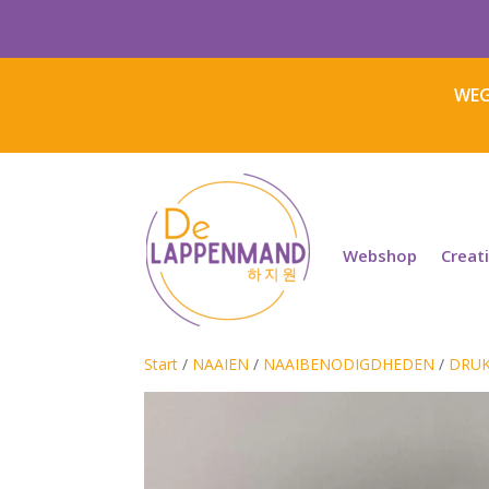
WEG
Webshop
Creat
Start
/
NAAIEN
/
NAAIBENODIGDHEDEN
/
DRUK