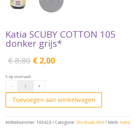
Katia SCUBY COTTON 105
donker grijs*
Oorspronkelijke
Huidige
€
8,80
€
2,00
prijs
prijs
was:
is:
5 op voorraad
€ 8,80.
€ 2,00.
Katia
-
+
SCUBY
COTTON
Toevoegen aan winkelwagen
105
donker
grijs*
Artikelnummer:
100423
Categorie:
Stocksale Wol
Merk:
Katia
quantity