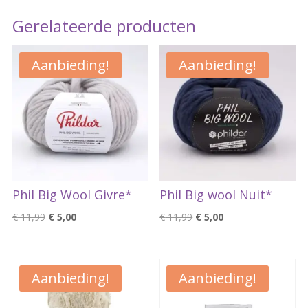
Gerelateerde producten
Aanbieding!
Aanbieding!
Phil Big Wool Givre*
Phil Big wool Nuit*
Oorspronkelijke
Huidige
Oorspronkelijke
Huidige
€
11,99
€
5,00
€
11,99
€
5,00
prijs
prijs
prijs
prijs
was:
is:
was:
is:
€ 11,99.
€ 5,00.
€ 11,99.
€ 5,00.
Aanbieding!
Aanbieding!