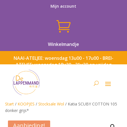
Mijn account

Winkelmandje
NAAI-ATELJEE: woensdag 13u00 - 17u00 - BREI-
ATELJEE: woensdag 18u30 - 21u30 en vrijdag
13u00 - 17u00
Start
/
KOOPJES
/
Stocksale Wol
/ Katia SCUBY COTTON 105
donker grijs*
Aanbieding!