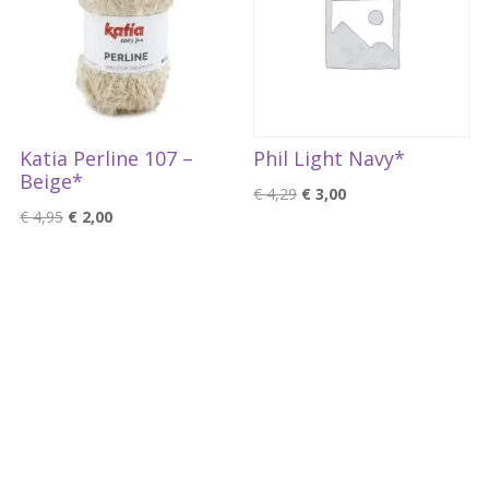
Katia Perline 107 –
Phil Light Navy*
Beige*
Oorspronkelijke
Huidige
€
4,29
€
3,00
Oorspronkelijke
Huidige
€
4,95
€
2,00
prijs
prijs
prijs
prijs
was:
is:
was:
is:
€ 4,29.
€ 3,00.
€ 4,95.
€ 2,00.