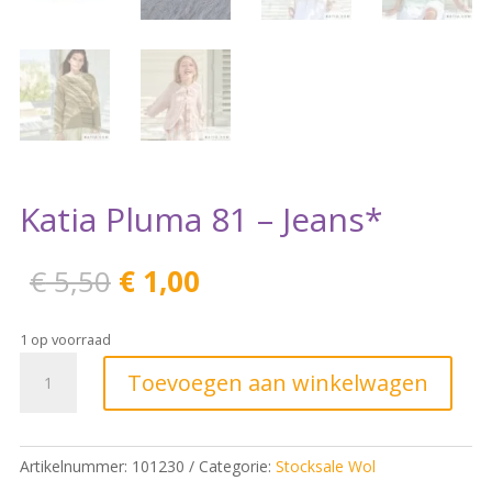
Katia Pluma 81 – Jeans*
Oorspronkelijke
Huidige
€
5,50
€
1,00
prijs
prijs
was:
is:
1 op voorraad
€ 5,50.
€ 1,00.
Toevoegen aan winkelwagen
Artikelnummer:
101230
Categorie:
Stocksale Wol