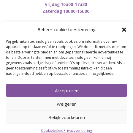
Vrijdag 10u00-17u30
Zaterdag 10u00-15u00
Beheer cookie toestemming
Wij gebruiken technologieën zoals cookies om informatie over uw
Retourneren en herroepen
apparaat op te slaan en/of te raadplegen. We doen dit met als doel om
de beste ervaring te bieden en om gepersonaliseerde advertenties te
tonen. Door in te stemmen met deze technologieën kunnen wij
gegevens zoals surfgedrag of unieke ID's op deze site verwerken. Als u
BE0746.853.082
geen toestemming geeft of uw toestemming intrekt, kan dit een
nadelige invloed hebben op bepaalde functies en mogelijkheden.
BREI- EN HAAK-ATELJEE
Accepteren
Momenteel on hold wegens medische reden.
Heropstart september.
Weigeren
Bekijk voorkeuren
Webdesign by
Connection Communication
Cookiebeleid
Privacyverklaring