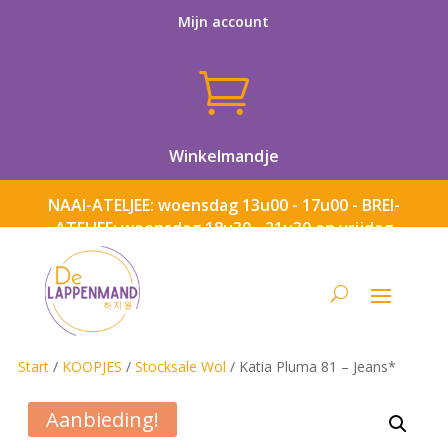
Mijn account

Winkelmandje
NAAI-ATELJEE: woensdag 13u00 - 17u00 - BREI-
ATELJEE: woensdag 18u30 - 21u30 en vrijdag
13u00 - 17u00
Start
/
KOOPJES
/
Stocksale Wol
/ Katia Pluma 81 – Jeans*
Aanbieding!