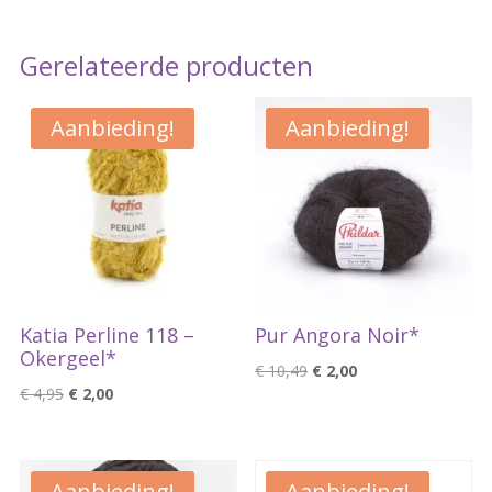
Gerelateerde producten
Aanbieding!
Aanbieding!
Katia Perline 118 –
Pur Angora Noir*
Okergeel*
Oorspronkelijke
Huidige
€
10,49
€
2,00
Oorspronkelijke
Huidige
€
4,95
€
2,00
prijs
prijs
prijs
prijs
was:
is:
was:
is:
€ 10,49.
€ 2,00.
€ 4,95.
€ 2,00.
Aanbieding!
Aanbieding!