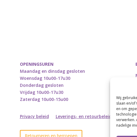
as:
is:
was:
is:
 9,90.
€ 2,00.
€ 11,99.
€ 5,00.
OPENINGSUREN
Maandag en dinsdag gesloten
Woensdag 10u00-17u30
Donderdag gesloten
Vrijdag 10u00-17u30
Wij gebruik
Zaterdag 10u00-15u00
slaan en/of
en om geper
technologie
Privacy beleid
Leverings- en retourbeleid
verwerken. 
nadelige in
Retourneren en herroepen