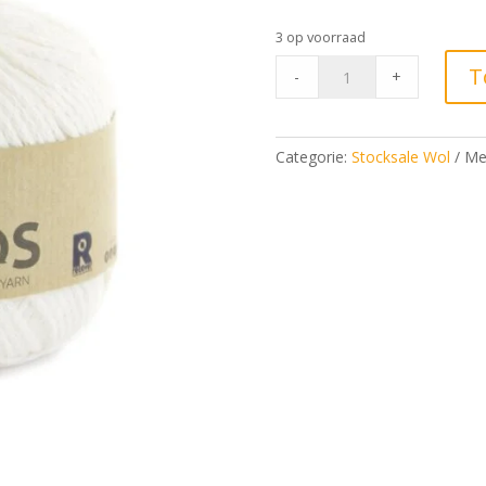
prijs
prij
was:
is:
3 op voorraad
€ 2,95.
€ 1
Katia
T
-
+
Ekos
107
Ecru*
Categorie:
Stocksale Wol
Me
quantity