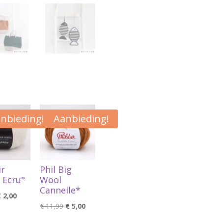
nbieding!
Aanbieding!
ir
Phil Big
 Ecru°
Wool
Cannelle*
orspronkelijke
Huidige
€
2,00
Oorspronkelijke
Huidige
€
11,99
€
5,00
rijs
prijs
prijs
prijs