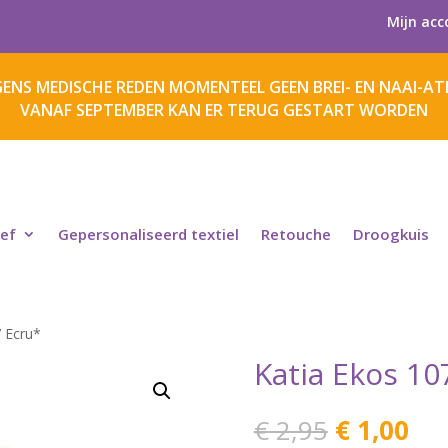
Mijn acc
ENS MEDISCHE REDEN MOMENTEEL GEEN BREI- EN NAAI-ATE
VANAF SEPTEMBER KAN ER TERUG GESTART WORDEN
ief
Gepersonaliseerd textiel
Retouche
Droogkuis
7 Ecru*
Katia Ekos 10
Oorspronk
Hui
€
2,95
€
1,00