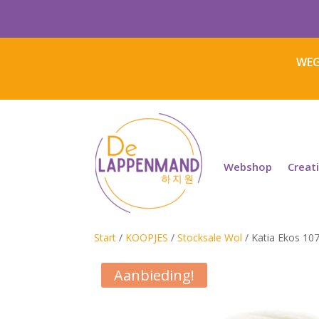
WEG
Webshop
Creat
Start
/
KOOPJES
/
Stocksale Wol
/ Katia Ekos 10
Aanbieding!