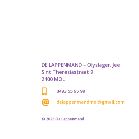
was:
is:
was:
is:
w
€ 5,49.
€ 3,00.
€ 4,29.
€ 3,00.
€
DE LAPPENMAND – Olyslager, Jee
Sint Theresiastraat 9
2400 MOL

0493 55 95 99

delappenmandmol@gmail.com
© 2026 De Lappenmand