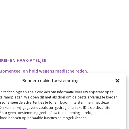
BREI- EN HAAK-ATELJEE
Momenteel on hold wegens medische reden.
Heropstart september.
Beheer cookie toestemming
en technologieën zoals cookies om informatie over uw apparaat op te
 te raadplegen. We doen dit met als doel om de beste ervaring te bieden
sonaliseerde advertenties te tonen. Door in te stemmen met deze
Webdesign by
Connection Communication
ën kunnen wij gegevens zoals surfgedrag of unieke ID's op deze site
Als u geen toestemming geeft of uw toestemming intrekt, kan dit een
vloed hebben op bepaalde functies en mogelijkheden.