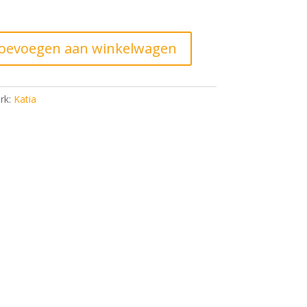
s
,00.
oevoegen aan winkelwagen
rk:
Katia