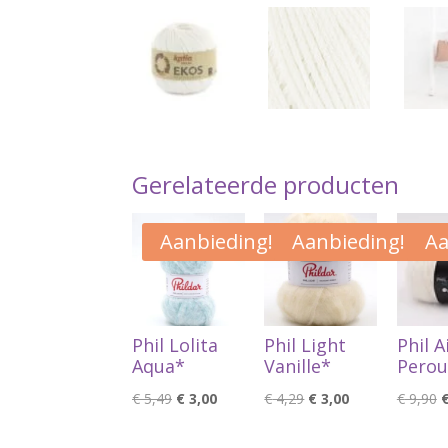
Gerelateerde producten
Aanbieding!
Aanbieding!
Aa
Phil Lolita
Phil Light
Phil A
Aqua*
Vanille*
Perou
Oorspronkelijke
Huidige
Oorspronkelijke
Huidige
O
€
5,49
€
3,00
€
4,29
€
3,00
€
9,90
prijs
prijs
prijs
prijs
p