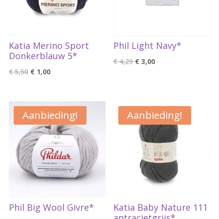
Katia Merino Sport
Phil Light Navy*
Donkerblauw 5*
Oorspronkelijke
Huidige
€
4,29
€
3,00
Oorspronkelijke
Huidige
€
5,50
€
1,00
prijs
prijs
prijs
prijs
was:
is:
was:
is:
€ 4,29.
€ 3,00.
€ 5,50.
€ 1,00.
Aanbieding!
Aanbieding!
Phil Big Wool Givre*
Katia Baby Nature 111
antracietgrijs*