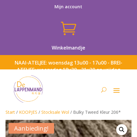
Mijn account

Winkelmandje
NAAI-ATELJEE: woensdag 13u00 - 17u00 - BREI-
ATELJEE: woensdag 18u30 - 21u30 en vrijdag
13u00 - 17u00
Start
/
KOOPJES
/
Stocksale Wol
/ Bulky Tweed Kleur 206*
Aanbieding!