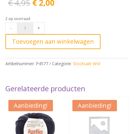
Oorspronkelijke
Huidige
€
4,95
€
2,00
prijs
prijs
was:
is:
2 op voorraad
€ 4,95.
€ 2,00.
Bulky
-
+
Tweed
Kleur
Toevoegen aan winkelwagen
206*
quantity
Artikelnummer:
P4577
Categorie:
Stocksale Wol
Gerelateerde producten
Aanbieding!
Aanbieding!