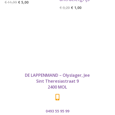
Oorspronkelijke
Huidige
€
11,99
€
5,00
Oorspronkelijke
Huidige
€
3,20
€
1,00
prijs
prijs
prijs
prijs
was:
is:
was:
is:
€ 11,99.
€ 5,00.
€ 3,20.
€ 1,00.
DE LAPPENMAND – Olyslager, Jee
Sint Theresiastraat 9
2400 MOL

0493 55 95 99