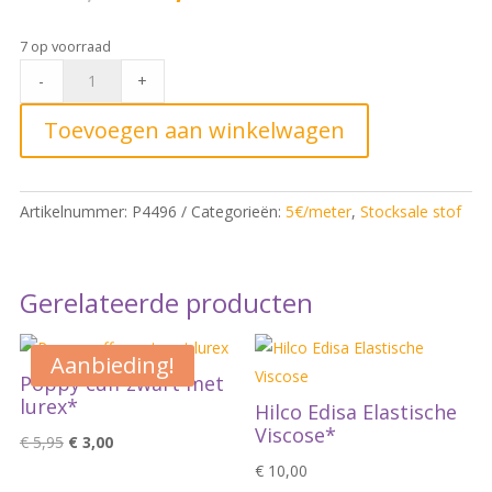
prijs
prijs
was:
is:
7 op voorraad
€ 17,00.
€ 5,00.
fibre
-
+
mood
woven
Toevoegen aan winkelwagen
ed
14
woven
Artikelnummer:
P4496
Categorieën:
5€/meter
,
Stocksale stof
tencel
plain
narcis
Gerelateerde producten
bloom*
quantity
Aanbieding!
Poppy cuff zwart met
lurex*
Hilco Edisa Elastische
Viscose*
Oorspronkelijke
Huidige
€
5,95
€
3,00
prijs
prijs
€
10,00