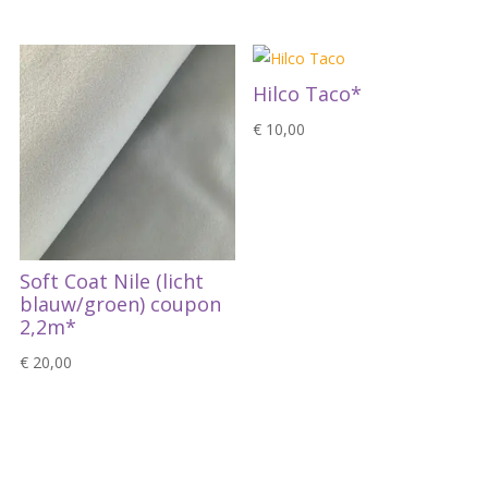
was:
is:
€ 5,95.
€ 3,00.
Hilco Taco*
€
10,00
Soft Coat Nile (licht
blauw/groen) coupon
2,2m*
€
20,00