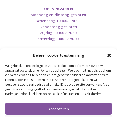
OPENINGSUREN
Maandag en dinsdag gesloten
Woensdag 10u00-17u30
Donderdag gesloten
Vrijdag 10u00-17u30
Zaterdag 10u00-15u00
Beheer cookie toestemming
Wij gebruiken technologieën zoals cookies om informatie over uw
Retourneren en herroepen
apparaat op te slaan en/of te raadplegen. We doen dit met als doel om
de beste ervaring te bieden en om gepersonaliseerde advertenties te
tonen. Door in te stemmen met deze technologieën kunnen wij
gegevens zoals surfgedrag of unieke ID's op deze site verwerken. Als u
BE0746.853.082
geen toestemming geeft of uw toestemming intrekt, kan dit een
nadelige invloed hebben op bepaalde functies en mogelijkheden.
BREI- EN HAAK-ATELJEE
Accepteren
Momenteel on hold wegens medische reden.