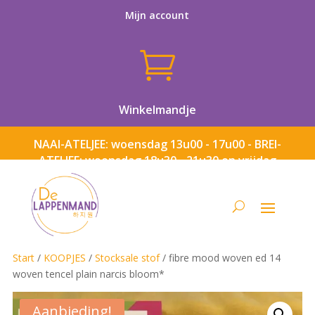
Mijn account

Winkelmandje
NAAI-ATELJEE: woensdag 13u00 - 17u00 - BREI-
ATELJEE: woensdag 18u30 - 21u30 en vrijdag
13u00 - 17u00
Start
/
KOOPJES
/
Stocksale stof
/ fibre mood woven ed 14
woven tencel plain narcis bloom*
Aanbieding!