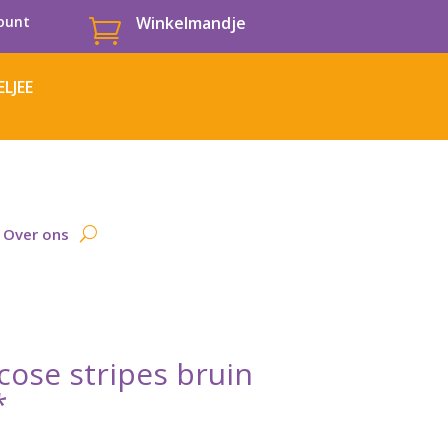
ount
Winkelmandje

LJEE
Over ons
cose stripes bruin
*