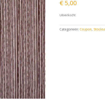
€
5,00
Uitverkocht
Categorieën:
Coupon
,
Stocksa