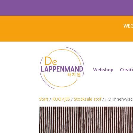
WEG
Webshop
Creat
Start
/
KOOPJES
/
Stocksale stof
/ FM linnen/vis