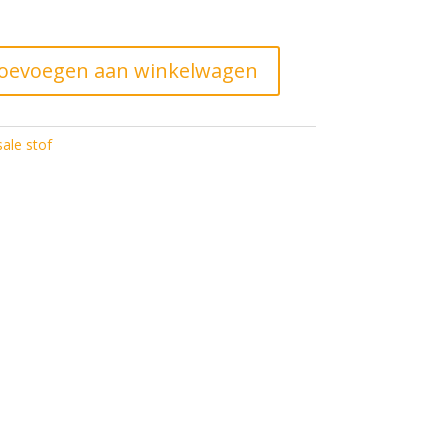
ijs
5,00.
oevoegen aan winkelwagen
ale stof