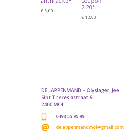
anthracite*
coupon
€
2,20*
€
5,00
€
12,00
DE LAPPENMAND – Olyslager, Jee
Sint Theresiastraat 9
2400 MOL

0493 55 95 99

delappenmandmol@gmail.com