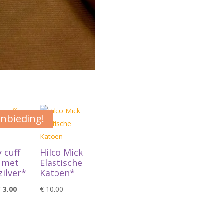
nbieding!
 cuff
Hilco Mick
 met
Elastische
zilver*
Katoen*
orspronkelijke
Huidige
€
3,00
€
10,00
rijs
prijs
as:
is: