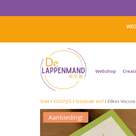
WEG
Webshop
Creat
Start
/
KOOPJES
/
Stocksale stof
/ Editex Viscos
Aanbieding!