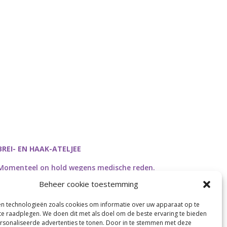
BREI- EN HAAK-ATELJEE
Momenteel on hold wegens medische reden.
Heropstart september.
Beheer cookie toestemming
en technologieën zoals cookies om informatie over uw apparaat op te
 te raadplegen. We doen dit met als doel om de beste ervaring te bieden
sonaliseerde advertenties te tonen. Door in te stemmen met deze
Webdesign by
Connection Communication