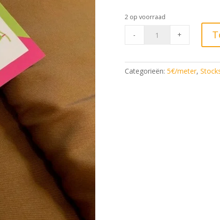
prijs
pr
was:
is:
2 op voorraad
€ 16,50.
€ 
Editex
T
-
+
Viscose
Caramel*
quantity
Categorieën:
5€/meter
,
Stocks