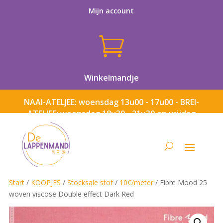
Mijn account

Winkelmandje
NAAI-ATELJEE: woensdag 13u00 - 17u00 - BREI-
ATELJEE: woensdag 18u30 - 21u30 en vrijdag
13u00 - 17u00
Start
/
KOOPJES
/
Stocksale stof
/
10€/meter
/ Fibre Mood 25
woven viscose Double effect Dark Red