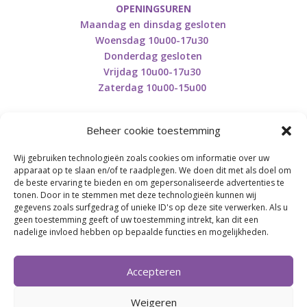
OPENINGSUREN
Maandag en dinsdag gesloten
Woensdag 10u00-17u30
Donderdag gesloten
Vrijdag 10u00-17u30
Zaterdag 10u00-15u00
Beheer cookie toestemming
Wij gebruiken technologieën zoals cookies om informatie over uw
Retourneren en herroepen
apparaat op te slaan en/of te raadplegen. We doen dit met als doel om
de beste ervaring te bieden en om gepersonaliseerde advertenties te
tonen. Door in te stemmen met deze technologieën kunnen wij
gegevens zoals surfgedrag of unieke ID's op deze site verwerken. Als u
BE0746.853.082
geen toestemming geeft of uw toestemming intrekt, kan dit een
nadelige invloed hebben op bepaalde functies en mogelijkheden.
BREI- EN HAAK-ATELJEE
Accepteren
Momenteel on hold wegens medische reden.
Heropstart september.
Weigeren