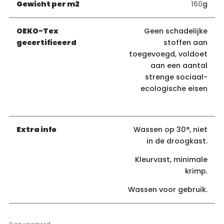
Gewicht per m2
160
g
OEKO-Tex
Geen schadelijke
gecertificeerd
stoffen aan
toegevoegd, voldoet
aan een aantal
strenge sociaal-
ecologische eisen
Extra info
Wassen op 30°, niet
in de droogkast.
Kleurvast, minimale
krimp.
Wassen voor gebruik.
9 op voorraad