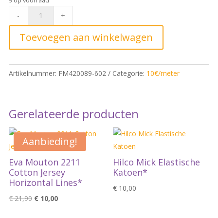
Fibre
-
+
Mood
25
Toevoegen aan winkelwagen
woven
viscose
Double
Artikelnummer:
FM420089-602
Categorie:
10€/meter
effect
Dark
Red
Gerelateerde producten
quantity
Aanbieding!
Eva Mouton 2211
Hilco Mick Elastische
Cotton Jersey
Katoen*
Horizontal Lines*
€
10,00
Oorspronkelijke
Huidige
€
21,90
€
10,00
prijs
prijs