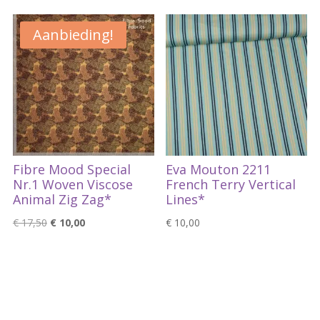
was:
is:
€ 21,90.
€ 10,00.
Aanbieding!
Fibre Mood Special
Eva Mouton 2211
Nr.1 Woven Viscose
French Terry Vertical
Animal Zig Zag*
Lines*
Oorspronkelijke
Huidige
€
17,50
€
10,00
€
10,00
prijs
prijs
was:
is:
€ 17,50.
€ 10,00.