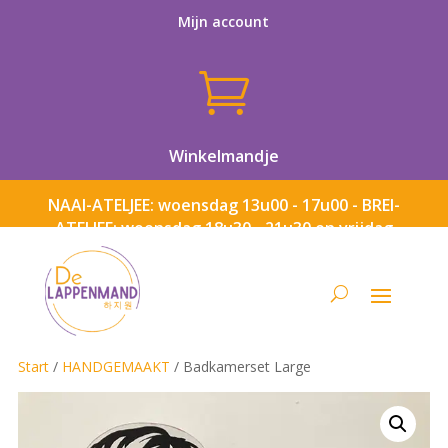
Mijn account

Winkelmandje
NAAI-ATELJEE: woensdag 13u00 - 17u00 - BREI-
ATELJEE: woensdag 18u30 - 21u30 en vrijdag
13u00 - 17u00
Start
/
HANDGEMAAKT
/ Badkamerset Large