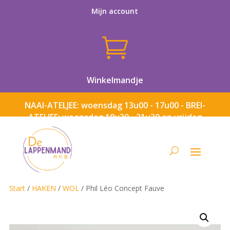
Mijn account

Winkelmandje
NAAI-ATELJEE: woensdag 13u00 - 17u00 - BREI-
ATELJEE: woensdag 18u30 - 21u30 en vrijdag
13u00 - 17u00
Start
/
HAKEN
/
WOL
/ Phil Léo Concept Fauve