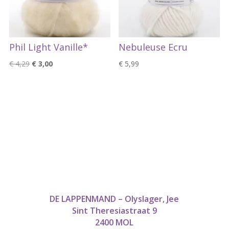
Phil Light Vanille*
Nebuleuse Ecru
Oorspronkelijke
Huidige
€
4,29
€
3,00
€
5,99
prijs
prijs
was:
is:
€ 4,29.
€ 3,00.
DE LAPPENMAND – Olyslager, Jee
Sint Theresiastraat 9
2400 MOL