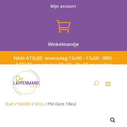
Mijn account

Winkelmandje
NAAI-ATELJEE: woensdag 13u00 - 17u00 - BREI-
ATELJEE: woensdag 18u30 - 21u30 en vrijdag
13u00 - 17u00
Start
/
HAKEN
/
WOL
/ Phil Givre Tilleul