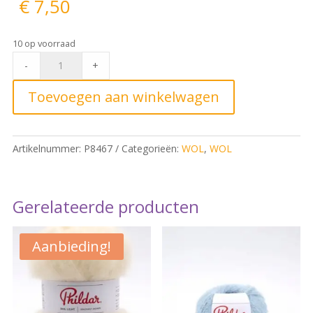
€
7,50
10 op voorraad
Phil
-
+
Chic
Lurex
Toevoegen aan winkelwagen
Craie
quantity
Artikelnummer:
P8467
Categorieën:
WOL
,
WOL
Gerelateerde producten
Aanbieding!