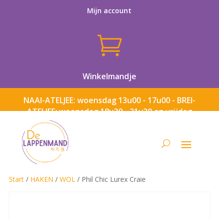
Mijn account

Winkelmandje
NAAI-ATELJEE: woensdag 13u00 - 17u00 - BREI-
ATELJEE: woensdag 18u30 - 21u30 en vrijdag
13u00 - 17u00
Start
/
HAKEN
/
WOL
/ Phil Chic Lurex Craie