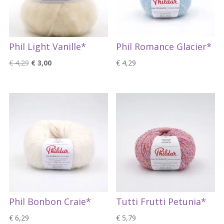
Phil Light Vanille*
Phil Romance Glacier*
Oorspronkelijke
Huidige
€
4,29
€
3,00
€
4,29
prijs
prijs
was:
is:
€ 4,29.
€ 3,00.
Phil Bonbon Craie*
Tutti Frutti Petunia*
€
6,29
€
5,79