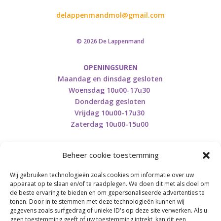
delappenmandmol@gmail.com
© 2026 De Lappenmand
OPENINGSUREN
Maandag en dinsdag gesloten
Woensdag 10u00-17u30
Donderdag gesloten
Vrijdag 10u00-17u30
Zaterdag 10u00-15u00
Beheer cookie toestemming
Wij gebruiken technologieën zoals cookies om informatie over uw
Retourneren en herroepen
apparaat op te slaan en/of te raadplegen. We doen dit met als doel om
de beste ervaring te bieden en om gepersonaliseerde advertenties te
tonen. Door in te stemmen met deze technologieën kunnen wij
gegevens zoals surfgedrag of unieke ID's op deze site verwerken. Als u
BE0746.853.082
geen toestemming geeft of uw toestemming intrekt, kan dit een