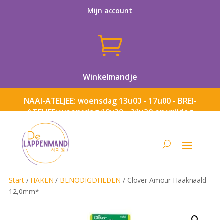
Mijn account

Winkelmandje
NAAI-ATELJEE: woensdag 13u00 - 17u00 - BREI-
ATELJEE: woensdag 18u30 - 21u30 en vrijdag
13u00 - 17u00
Start
/
HAKEN
/
BENODIGDHEDEN
/ Clover Amour Haaknaald
12,0mm*