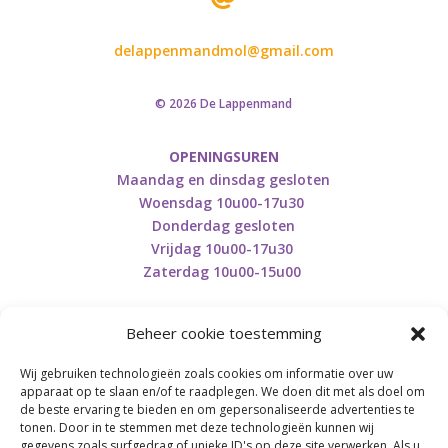
delappenmandmol@gmail.com
© 2026 De Lappenmand
OPENINGSUREN
Maandag en dinsdag gesloten
Woensdag 10u00-17u30
Donderdag gesloten
Vrijdag 10u00-17u30
Zaterdag 10u00-15u00
Beheer cookie toestemming
Wij gebruiken technologieën zoals cookies om informatie over uw
Retourneren en herroepen
apparaat op te slaan en/of te raadplegen. We doen dit met als doel om
de beste ervaring te bieden en om gepersonaliseerde advertenties te
tonen. Door in te stemmen met deze technologieën kunnen wij
gegevens zoals surfgedrag of unieke ID's op deze site verwerken. Als u