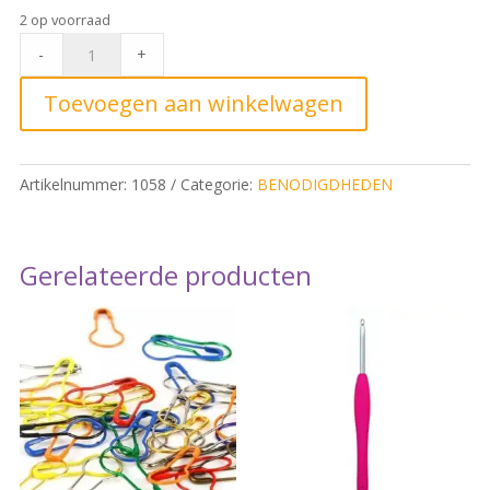
2 op voorraad
Clover
-
+
Amour
Haaknaald
Toevoegen aan winkelwagen
12,0mm*
quantity
Artikelnummer:
1058
Categorie:
BENODIGDHEDEN
Gerelateerde producten