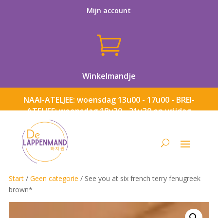
Mijn account

Winkelmandje
NAAI-ATELJEE: woensdag 13u00 - 17u00 - BREI-
ATELJEE: woensdag 18u30 - 21u30 en vrijdag
13u00 - 17u00
Start
/
Geen categorie
/ See you at six french terry fenugreek
brown*