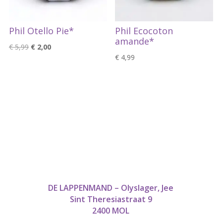
Phil Otello Pie*
Phil Ecocoton
amande*
Oorspronkelijke
Huidige
€
5,99
€
2,00
€
4,99
prijs
prijs
was:
is:
€ 5,99.
€ 2,00.
DE LAPPENMAND – Olyslager, Jee
Sint Theresiastraat 9
2400 MOL