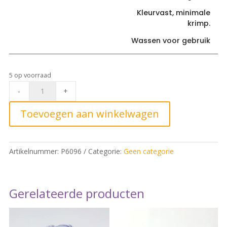
Kleurvast, minimale
krimp.
Wassen voor gebruik
5 op voorraad
See
-
+
you
at
Toevoegen aan winkelwagen
six
french
terry
Artikelnummer:
P6096
Categorie:
Geen categorie
fenugreek
brown*
quantity
Gerelateerde producten