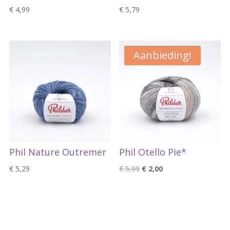
€
4,99
€
5,79
Aanbieding!
Phil Nature Outremer
Phil Otello Pie*
Oorspronkelijke
Huidige
€
5,29
€
5,99
€
2,00
prijs
prijs
was:
is:
€ 5,99.
€ 2,00.