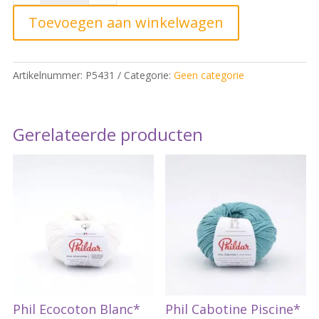
2304
Knit
Toevoegen aan winkelwagen
CO/EA
Jog
Not
Artikelnummer:
P5431
Categorie:
Geen categorie
Br
Sam
Electric
Gerelateerde producten
kleur
40*
quantity
Phil Ecocoton Blanc*
Phil Cabotine Piscine*