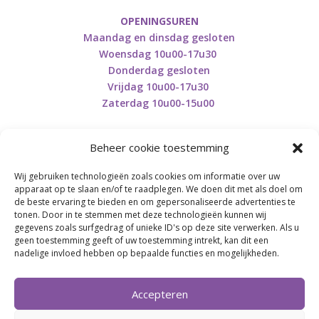
OPENINGSUREN
Maandag en dinsdag gesloten
Woensdag 10u00-17u30
Donderdag gesloten
Vrijdag 10u00-17u30
Zaterdag 10u00-15u00
Beheer cookie toestemming
Wij gebruiken technologieën zoals cookies om informatie over uw
Retourneren en herroepen
apparaat op te slaan en/of te raadplegen. We doen dit met als doel om
de beste ervaring te bieden en om gepersonaliseerde advertenties te
tonen. Door in te stemmen met deze technologieën kunnen wij
gegevens zoals surfgedrag of unieke ID's op deze site verwerken. Als u
BE0746.853.082
geen toestemming geeft of uw toestemming intrekt, kan dit een
nadelige invloed hebben op bepaalde functies en mogelijkheden.
BREI- EN HAAK-ATELJEE
Accepteren
Momenteel on hold wegens medische reden.