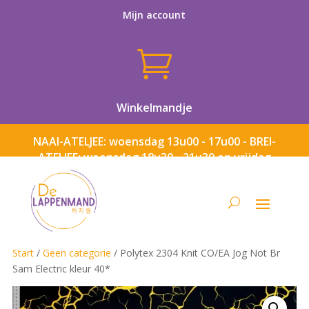
Mijn account

Winkelmandje
NAAI-ATELJEE: woensdag 13u00 - 17u00 - BREI-
ATELJEE: woensdag 18u30 - 21u30 en vrijdag
13u00 - 17u00
Start
/
Geen categorie
/ Polytex 2304 Knit CO/EA Jog Not Br
Sam Electric kleur 40*