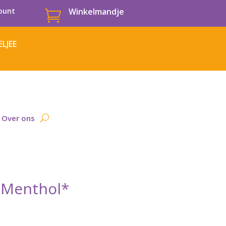
ount
Winkelmandje

LJEE
Over ons
e Menthol*