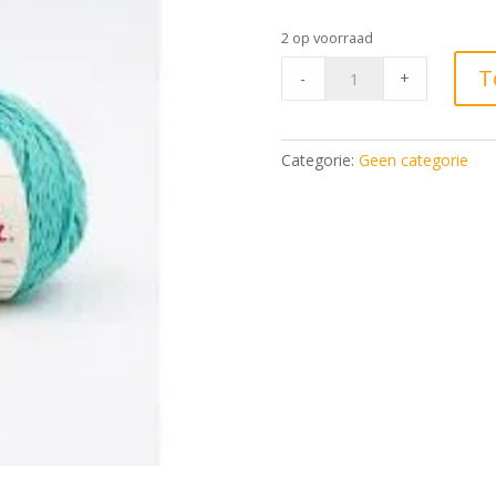
2 op voorraad
Phil
T
-
+
Rustique
Menthol*
quantity
Categorie:
Geen categorie