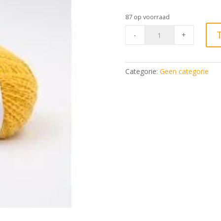
87 op voorraad
Phil
-
+
Baby
Doll
Tournesol*
Categorie:
Geen categorie
quantity