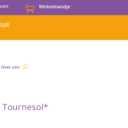
ount
Winkelmandje

LJEE
Over ons
l Tournesol*