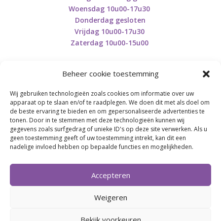
Woensdag 10u00-17u30
Donderdag gesloten
Vrijdag 10u00-17u30
Zaterdag 10u00-15u00
Beheer cookie toestemming
Wij gebruiken technologieën zoals cookies om informatie over uw
Retourneren en herroepen
apparaat op te slaan en/of te raadplegen. We doen dit met als doel om
de beste ervaring te bieden en om gepersonaliseerde advertenties te
tonen. Door in te stemmen met deze technologieën kunnen wij
gegevens zoals surfgedrag of unieke ID's op deze site verwerken. Als u
BE0746.853.082
geen toestemming geeft of uw toestemming intrekt, kan dit een
nadelige invloed hebben op bepaalde functies en mogelijkheden.
BREI- EN HAAK-ATELJEE
Accepteren
Momenteel on hold wegens medische reden.
Heropstart september.
Weigeren
Bekijk voorkeuren