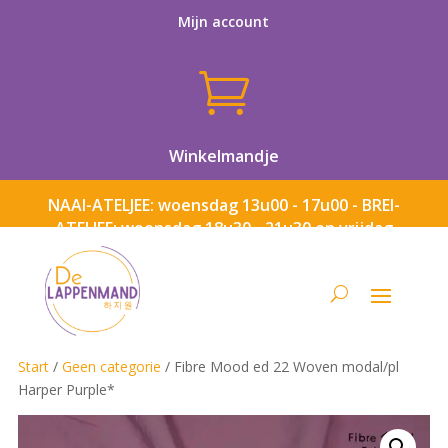
Mijn account

Winkelmandje
NAAI-ATELJEE: woensdag 13u00 - 17u00 - BREI-
ATELJEE: woensdag 18u30 - 21u30 en vrijdag
13u00 - 17u00
Start
/
Geen categorie
/ Fibre Mood ed 22 Woven modal/pl
Harper Purple*