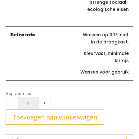
strenge sociaal-
ecologische eisen
Extra info
Wassen op 30°, niet
in de droogkast.
Kleurvast, minimale
krimp.
Wassen voor gebruik
6 op voorraad
Fibre
-
+
Mood
ed
Toevoegen aan winkelwagen
22
Woven
modal/pl