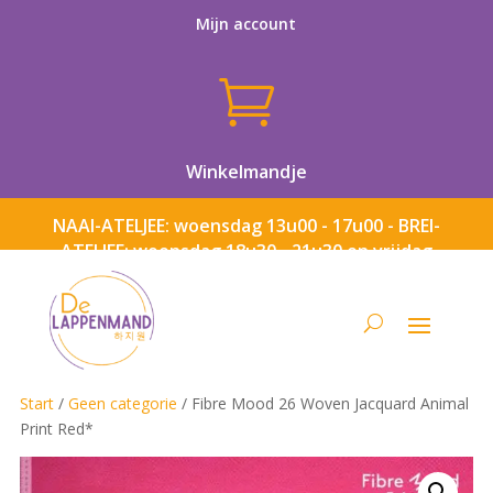
Mijn account

Winkelmandje
NAAI-ATELJEE: woensdag 13u00 - 17u00 - BREI-
ATELJEE: woensdag 18u30 - 21u30 en vrijdag
13u00 - 17u00
Start
/
Geen categorie
/ Fibre Mood 26 Woven Jacquard Animal
Print Red*