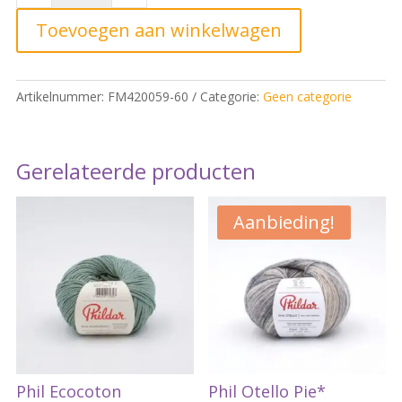
Mood
26
Toevoegen aan winkelwagen
Woven
Jacquard
Animal
Artikelnummer:
FM420059-60
Categorie:
Geen categorie
Print
Red*
quantity
Gerelateerde producten
Aanbieding!
Phil Ecocoton
Phil Otello Pie*