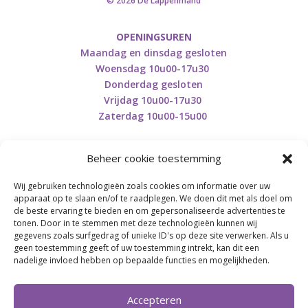
© 2026 De Lappenmand
OPENINGSUREN
Maandag en dinsdag gesloten
Woensdag 10u00-17u30
Donderdag gesloten
Vrijdag 10u00-17u30
Zaterdag 10u00-15u00
Beheer cookie toestemming
Wij gebruiken technologieën zoals cookies om informatie over uw
Retourneren en herroepen
apparaat op te slaan en/of te raadplegen. We doen dit met als doel om
de beste ervaring te bieden en om gepersonaliseerde advertenties te
tonen. Door in te stemmen met deze technologieën kunnen wij
gegevens zoals surfgedrag of unieke ID's op deze site verwerken. Als u
BE0746.853.082
geen toestemming geeft of uw toestemming intrekt, kan dit een
nadelige invloed hebben op bepaalde functies en mogelijkheden.
BREI- EN HAAK-ATELJEE
Accepteren