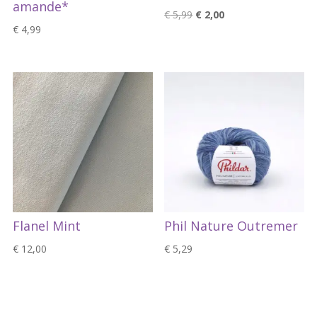
amande*
Oorspronkelijke
Huidige
€
5,99
€
2,00
€
4,99
prijs
prijs
was:
is:
€ 5,99.
€ 2,00.
Flanel Mint
Phil Nature Outremer
€
12,00
€
5,29