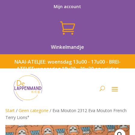
Mijn account

Winkelmandje
NAAI-ATELJEE: woensdag 13u00 - 17u00 - BREI-
ATELJEE: woensdag 18u30 - 21u30 en vrijdag
13u00 - 17u00
Start
/
Geen categorie
/ Eva Mouton 2312 Eva Mouton French
Terry Lions°