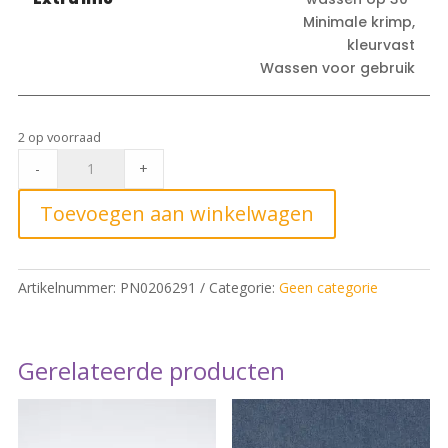
Minimale krimp,
kleurvast
Wassen voor gebruik
2 op voorraad
Eva
-
+
Mouton
2312
Toevoegen aan winkelwagen
Eva
Mouton
French
Artikelnummer:
PN0206291
Categorie:
Geen categorie
Terry
Lions°
quantity
Gerelateerde producten