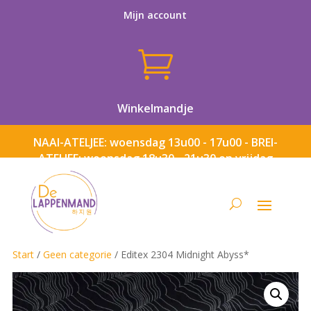
Mijn account

Winkelmandje
NAAI-ATELJEE: woensdag 13u00 - 17u00 - BREI-
ATELJEE: woensdag 18u30 - 21u30 en vrijdag
13u00 - 17u00
Start
/
Geen categorie
/ Editex 2304 Midnight Abyss*