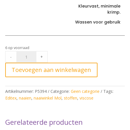
Kleurvast, minimale
krimp.
Wassen voor gebruik
6 op voorraad
Editex
-
+
2304
Midnight
Toevoegen aan winkelwagen
Abyss*
quantity
Artikelnummer:
P5394
Categorie:
Geen categorie
Tags:
Editex
,
naaien
,
naaiwinkel Mol
,
stoffen
,
viscose
Gerelateerde producten