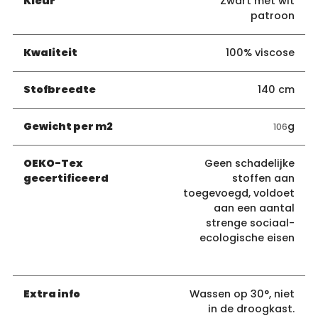
Kleur
Zwart met wit
patroon
Kwaliteit
100% viscose
Stofbreedte
140 cm
Gewicht per m2
g
106
OEKO-Tex
Geen schadelijke
gecertificeerd
stoffen aan
toegevoegd, voldoet
aan een aantal
strenge sociaal-
ecologische eisen
Extra info
Wassen op 30°, niet
in de droogkast.