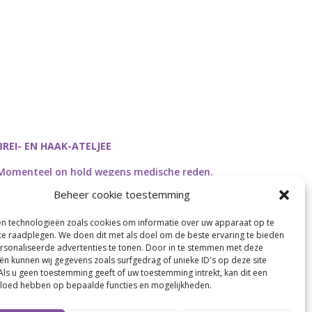
BREI- EN HAAK-ATELJEE
Momenteel on hold wegens medische reden.
Heropstart september.
Beheer cookie toestemming
en technologieën zoals cookies om informatie over uw apparaat op te
 te raadplegen. We doen dit met als doel om de beste ervaring te bieden
sonaliseerde advertenties te tonen. Door in te stemmen met deze
Webdesign by
Connection Communication
ën kunnen wij gegevens zoals surfgedrag of unieke ID's op deze site
Als u geen toestemming geeft of uw toestemming intrekt, kan dit een
vloed hebben op bepaalde functies en mogelijkheden.