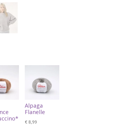
Alpaga
nce
Flanelle
ccino*
€
8,99