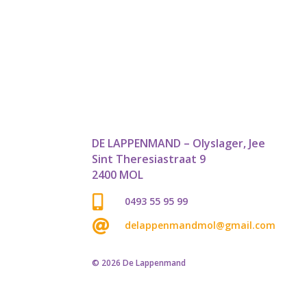
was:
is:
€ 4,29.
€ 3,00.
DE LAPPENMAND – Olyslager, Jee
Sint Theresiastraat 9
2400 MOL

0493 55 95 99

delappenmandmol@gmail.com
© 2026 De Lappenmand