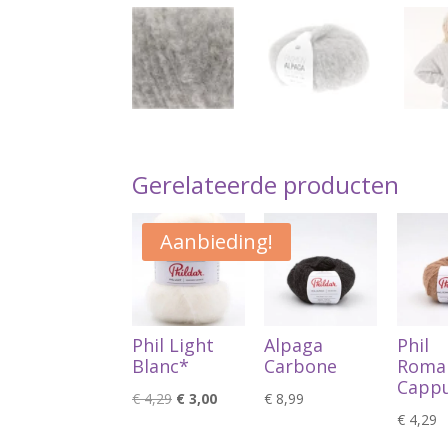
Gerelateerde producten
Aanbieding!
Phil Light
Alpaga
Phil
Blanc*
Carbone
Roma
Cappu
Oorspronkelijke
Huidige
€
4,29
€
3,00
€
8,99
€
4,29
prijs
prijs