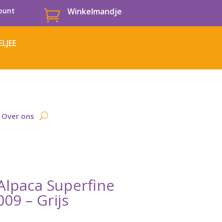
ount
Winkelmandje

LJEE
Over ons
Alpaca Superfine
09 – Grijs