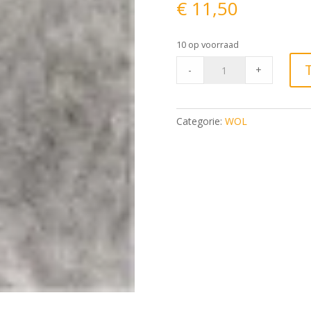
€
11,50
10 op voorraad
Rico
-
+
Fashion
Alpaca
Superfine
Categorie:
WOL
Heavens
Uni
009
-
Grijs
quantity