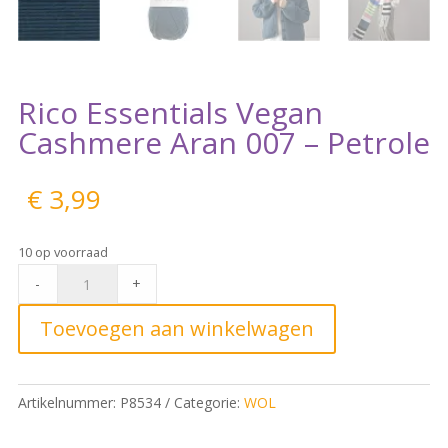
Rico Essentials Vegan
Cashmere Aran 007 – Petrole
€
3,99
10 op voorraad
Rico
-
+
Essentials
Vegan
Toevoegen aan winkelwagen
Cashmere
Aran
007
Artikelnummer:
P8534
Categorie:
WOL
-
Petrole