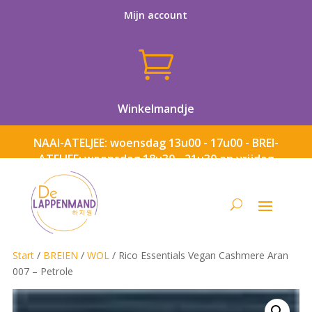
Mijn account

Winkelmandje
NAAI-ATELJEE: woensdag 13u00 - 17u00 - BREI-
ATELJEE: woensdag 18u30 - 21u30 en vrijdag
13u00 - 17u00
Start
/
BREIEN
/
WOL
/ Rico Essentials Vegan Cashmere Aran
007 – Petrole