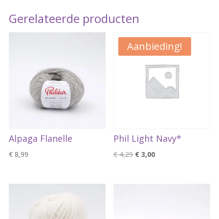
quantity
Gerelateerde producten
Aanbieding!
Alpaga Flanelle
Phil Light Navy*
Oorspronkelijke
Huidige
€
8,99
€
4,29
€
3,00
prijs
prijs
was:
is:
€ 4,29.
€ 3,00.