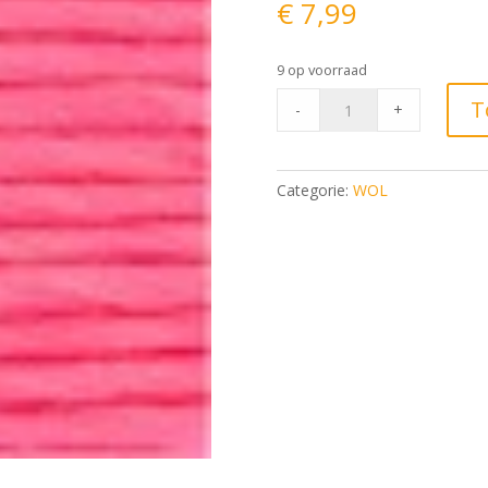
€
7,99
9 op voorraad
Rico
T
-
+
Essentials
Super
Neon
Categorie:
WOL
Super
Chunky
002
-
Roze
quantity