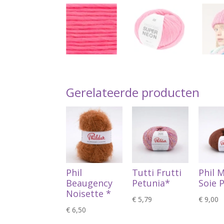
Gerelateerde producten
Phil
Tutti Frutti
Phil 
Beaugency
Petunia*
Soie 
Noisette *
€
5,79
€
9,00
€
6,50