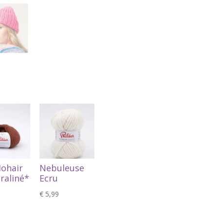
Mohair
Nebuleuse
Praliné*
Ecru
€
5,99