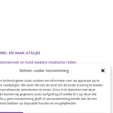
BREI- EN HAAK-ATELJEE
Momenteel on hold wegens medische reden.
Heropstart september.
Beheer cookie toestemming
en technologieën zoals cookies om informatie over uw apparaat op te
 te raadplegen. We doen dit met als doel om de beste ervaring te bieden
sonaliseerde advertenties te tonen. Door in te stemmen met deze
Webdesign by
Connection Communication
ën kunnen wij gegevens zoals surfgedrag of unieke ID's op deze site
Als u geen toestemming geeft of uw toestemming intrekt, kan dit een
vloed hebben op bepaalde functies en mogelijkheden.