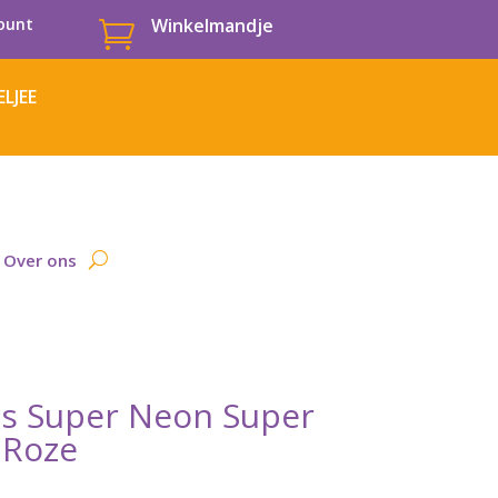
ount
Winkelmandje

LJEE
Over ons
ls Super Neon Super
 Roze