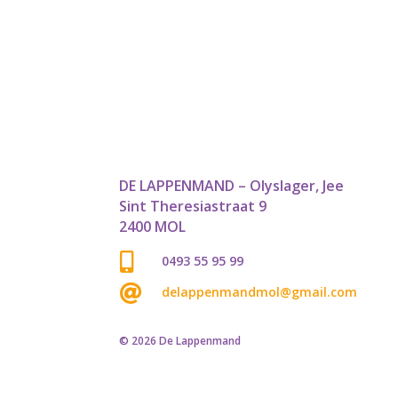
DE LAPPENMAND – Olyslager, Jee
Sint Theresiastraat 9
2400 MOL

0493 55 95 99

delappenmandmol@gmail.com
© 2026 De Lappenmand