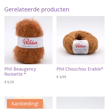
Gerelateerde producten
Phil Beaugency
Phil Chouchou Erable*
Noisette *
€
4,99
€
6,50
Aanbieding!