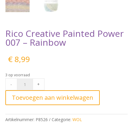
Rico Creative Painted Power
007 – Rainbow
€
8,99
3 op voorraad
Rico
-
+
Creative
Painted
Toevoegen aan winkelwagen
Power
007
-
Artikelnummer:
P8526
Categorie:
WOL
Rainbow
quantity