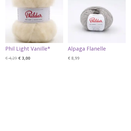
Phil Light Vanille*
Alpaga Flanelle
Oorspronkelijke
Huidige
€
4,29
€
3,00
€
8,99
prijs
prijs
was:
is:
€ 4,29.
€ 3,00.