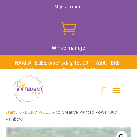
Mijn account

Winkelmandje
NAAI-ATELJEE: woensdag 13u00 - 17u00 - BREI-
ATELJEE: woensdag 18u30 - 21u30 en vrijdag
13u00 - 17u00
Start
/
BREIEN
/
WOL
/ Rico Creative Painted Power 007 –
Rainbow